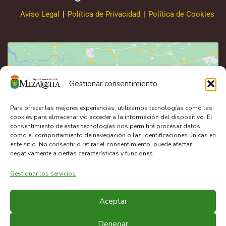
Aviso Legal
|
Política de Privacidad
|
Política de Cookies
Gestionar consentimiento
Haz clic en «Estoy de acuerdo» para activar
Google maps
Para ofrecer las mejores experiencias, utilizamos tecnologías como las
Política de cookies
cookies para almacenar y/o acceder a la información del dispositivo. El
consentimiento de estas tecnologías nos permitirá procesar datos
como el comportamiento de navegación o las identificaciones únicas en
Estoy de acuerdo
este sitio. No consentir o retirar el consentimiento, puede afectar
negativamente a ciertas características y funciones.
Gestionar los servicios
Aceptar
Denegar