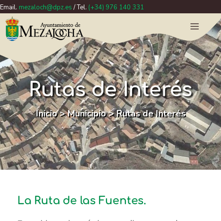
Email.
mezaloch@dpz.es
/ Tel.
(+34) 976 140 331
Rutas de Interés
Inicio
>
Municipio
>
Rutas de Interés
La Ruta de las Fuentes.