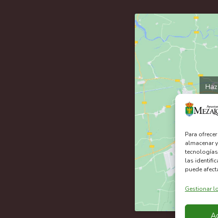
Haz 
Para ofrece
almacenar y
tecnologías
las identifi
puede afecta
Gestionar lo
A