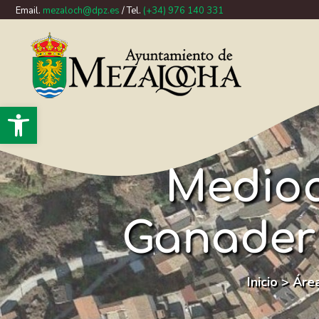
Email.
mezaloch@dpz.es
/ Tel.
(+34) 976 140 331
Abrir barra de herramientas
Medioa
Ganaderí
Inicio
>
Áre