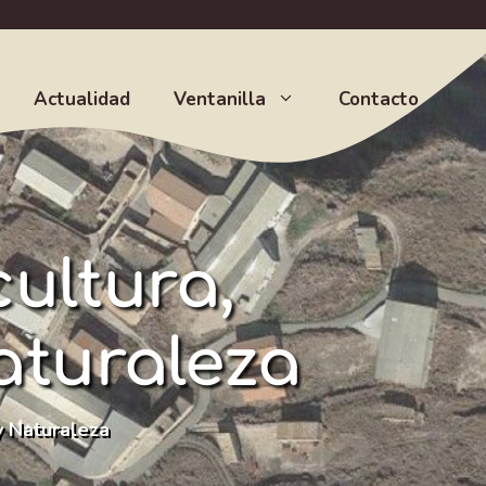
Actualidad
Ventanilla
Contacto
ultura,
aturaleza
y Naturaleza