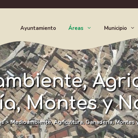
Ayuntamiento
Áreas
Municipio
mbiente, Agric
a, Montes y N
as
>
Medioambiente, Agricultura, Ganadería, Montes 