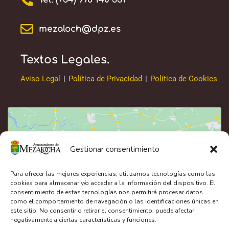
mezaloch@dpz.es
Textos Legales.
Aviso Legal
|
Política de Privacidad
|
Política de Cookies
Gestionar consentimiento
Haz clic en «Estoy de acuerdo» para activar
Google maps
Para ofrecer las mejores experiencias, utilizamos tecnologías como las
Política de cookies
cookies para almacenar y/o acceder a la información del dispositivo. El
consentimiento de estas tecnologías nos permitirá procesar datos
como el comportamiento de navegación o las identificaciones únicas en
Estoy de acuerdo
este sitio. No consentir o retirar el consentimiento, puede afectar
negativamente a ciertas características y funciones.