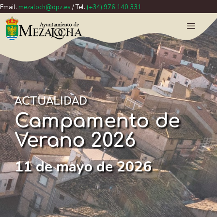
Email.
mezaloch@dpz.es
/ Tel.
(+34) 976 140 331
ACTUALIDAD
Campamento de
Verano 2026
11 de mayo de 2026