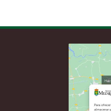
Haz 
Para ofrece
almacenar y