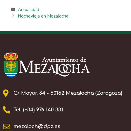
Actualidad
Nochevieja en Mezalocha
C/ Mayor, 84 - 50152 Mezalocha (Zaragoza)
Tel. (+34) 976 140 331
mezaloch@dpz.es