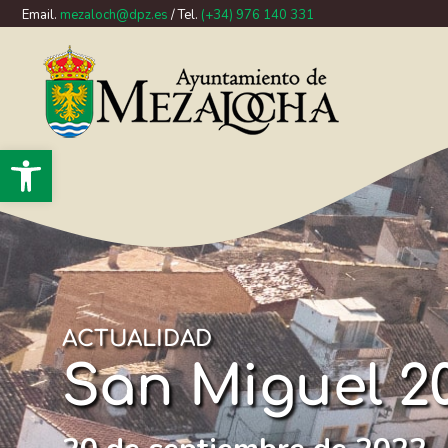
Email.
mezaloch@dpz.es
/ Tel.
(+34) 976 140 331
Abrir barra de herramientas
ACTUALIDAD
San Miguel 2